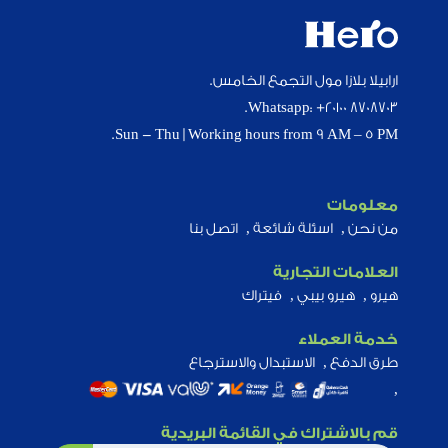
ارابيلا بلازا مول التجمع الخامس.
Whatsapp: +20100 8708703.
Sun - Thu | Working hours from 9 AM – 5 PM.
معلومات
من نحن
اسئلة شائعة
اتصل بنا
العلامات التجارية
هيرو
هيرو بيبي
فيتراك
خدمة العملاء
طرق الدفع
الاستبدال والاسترجاع
قم بالاشتراك في القائمة البريدية