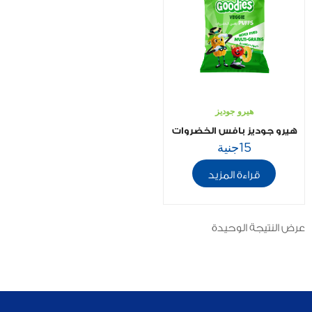
هيرو جوديز
هيرو جوديز بافس الخضروات ٣٠جم
15
جنية
قراءة المزيد
عرض النتيجة الوحيدة