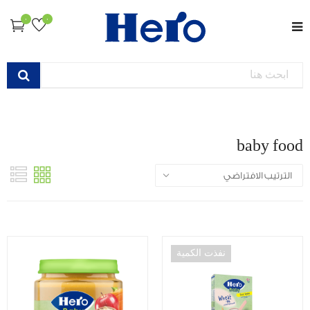
0
0
baby food
نفذت الكمية