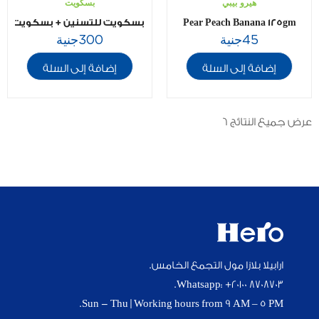
هيرو بيبي
بسكويت
Pear Peach Banana 125gm
بسكويت للتسنين + بسكويت بالموز 180 جم + عضاضة سيليكون هدية مج
45
جنية
300
جنية
إضافة إلى السلة
إضافة إلى السلة
عرض جميع النتائج 6
ارابيلا بلازا مول التجمع الخامس.
Whatsapp: +20100 8708703.
Sun - Thu | Working hours from 9 AM – 5 PM.