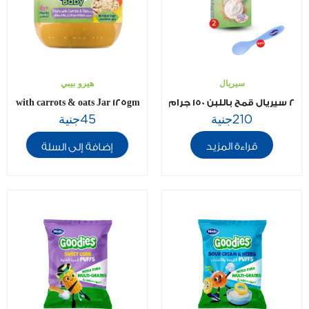
سيريال
هيرو بيبي
٢ سيريال قمح باللبن ١٥٠ جرام + ملعقة مجانية
ruits with carrots & oats Jar 125gm
210
جنية
45
جنية
قراءة المزيد
إضافة إلى السلة