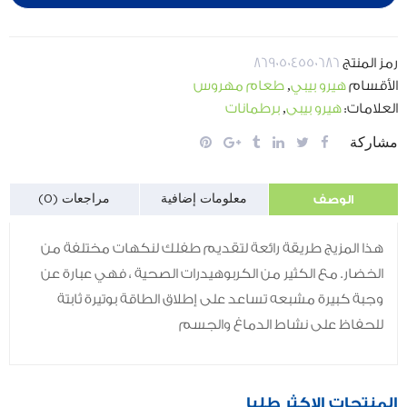
رمز المنتج
8690504550686
الأقسام
هيرو بيبي
,
طعام مهروس
العلامات:
هيرو بيبي
,
برطمانات
مشاركة
الوصف
معلومات إضافية
مراجعات (0)
هذا المزيج طريقة رائعة لتقديم طفلك لنكهات مختلفة من
الخضار. مع الكثير من الكربوهيدرات الصحية ، فهي عبارة عن
وجبة كبيرة مشبعه تساعد على إطلاق الطاقة بوتيرة ثابتة
للحفاظ على نشاط الدماغ والجسم
المنتجات الاكثر طلبا