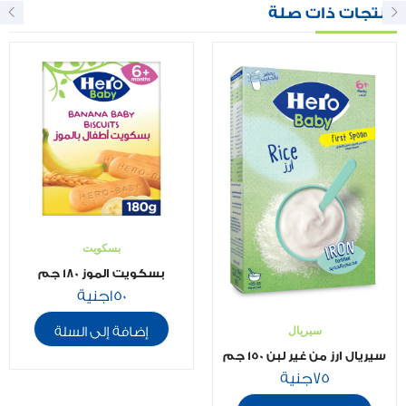
منتجات ذات صلة
بسكويت
بسكويت الموز 180 جم
150
جنية
إضافة إلى السلة
سيريال
سيريال ارز من غير لبن ١٥٠ جم
75
جنية