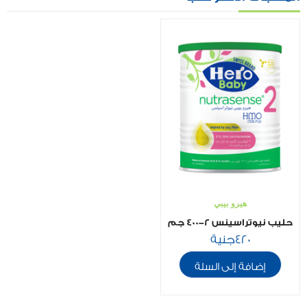
هيرو بيبي
حليب نيوتراسينس 2-400 جم
420
جنية
إضافة إلى السلة