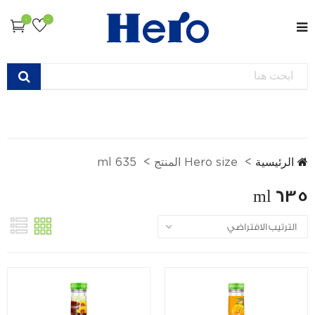
0
0
الرئيسية
Hero size المنتج
635 ml
635 ml