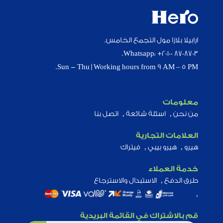
ارابيلا بلازا مول التجمع الخامس.
Whatsapp: +20100 8708703.
Sun - Thu | Working hours from 9 AM – 5 PM.
معلومات
من نحن
اسئلة شائعة
اتصل بنا
العلامات التجارية
هيرو
هيرو بيبي
فيتراك
خدمة العملاء
طرق الدفع
الاستبدال والاسترجاع
قم بالاشتراك في القائمة البريدية