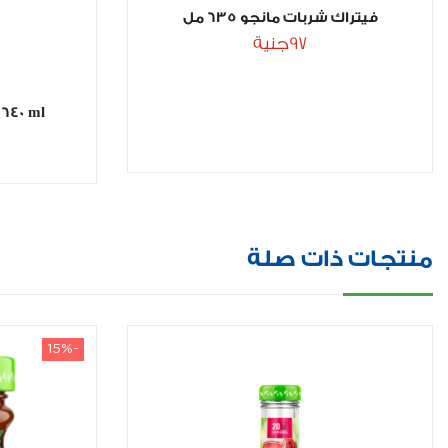
فيتراك شربات مانجو 635 مل
97
جنية
 640 ml
منتجات ذات صلة
-15%