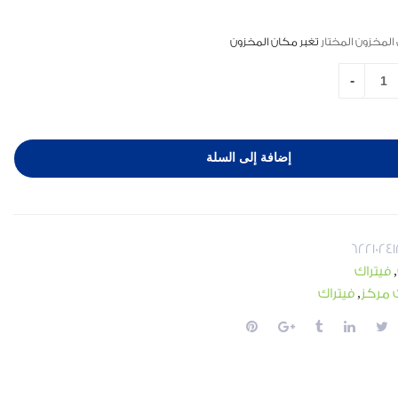
 المخزون المختار
تغبر مكان المخزون
إضافة إلى السلة
62210241
,
فيتراك
 مركز
,
فيتراك