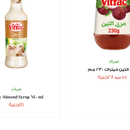
فيتراك
تين فيتراك 230 جم
28
جنية
33
جنية
شربات
c Almond Syrup 640 ml
141
جنية