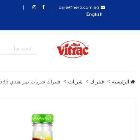
care@hero.com.eg
English
الرئيسية
فيتراك
شربات
فيتراك شربات تمر هندي 635 مل