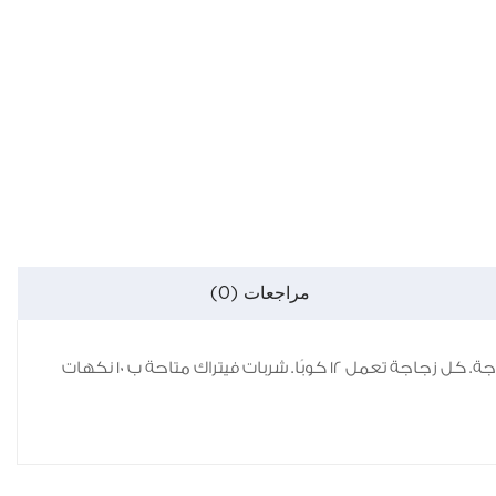
مراجعات (0)
استمتع بالطعم المنعش للعصير مع كل كوب من عصير ڤيتراك المركز. أيًا كانت النكهة التي تختارها ، نضمن لك مذاقًا رائعًا في كل زجاجة. كل زجاجة تعمل 12 كوبًا. شربات فيتراك متاحة ب 10 نكهات