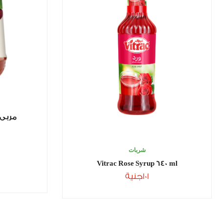
مربى ال
شربات
Vitrac Rose Syrup 640 ml
101
جنية