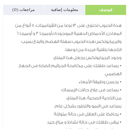
الوصف
معلومات إضافية
مراجعات (0)
هذة الحبوب تحتوى على 13 نوعا من الڤيتامينات، 5 أنواع من
المعادن، الأحماض الدهنية الموجودة بأوميجا 3 و أوميجا 6
والبريبايوتكس هذه الحبوب سهلة الهضم والبلع بسبب
انتاجها بتقنية فريدة من نوعها.
وجود البريبايوتكس يجعل هذا المنتج:
• يساعد طفلك على مكافحة الجراثيم الضارة فى الجهاز
الهضمي
• يحسن وظيفة الأمعاء
• يساعد فى علاج حالات الإمساك
من الناحية الصحية، هذا المنتج:
يساعد في النمو والتطور بشكل عام.
• يحافظ على العقل فى حالة متوازنة
• يبقى طفلك فى حالة نشاط و مزاج جيد