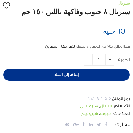
سيريال
سيريال ٨ حبوب وفاكهة باللبن ١٥٠ جم
110
جنية
هذا المنتج متاح في المخزون المختار
تغبر مكان المخزون
الكمية
إضافة إلى السلة
رمز المنتج
8681080610505
الأقسام
سيريال
,
هيرو بيبي
العلامات:
حبوب
,
هيرو بيبي
مشاركة