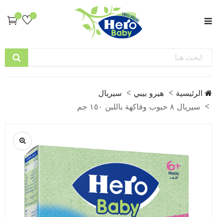
0
0
الرئيسية
هيرو بيبي
سيريال
سيريال ٨ حبوب وفاكهة باللبن ١٥٠ جم